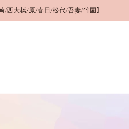
崎/西大橋/原/春日/松代/吾妻/竹園】