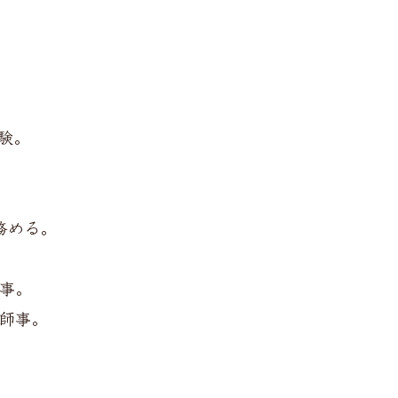
。
験。
務める。
事。
師事。