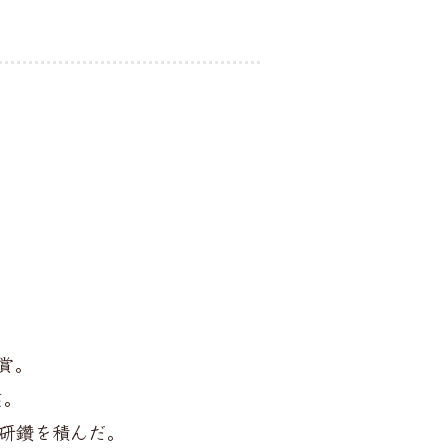
賞。
業。
研鑽を積んだ。