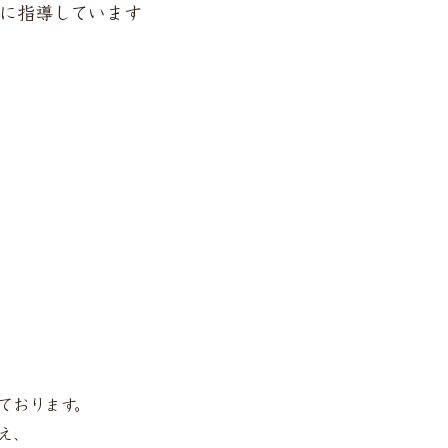
切に指導しています
ております。
え、