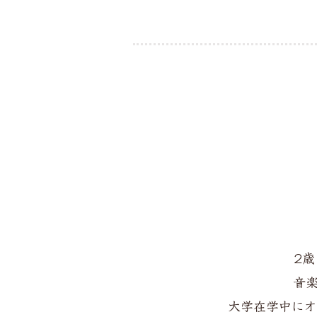
2
音
大学在学中にオ