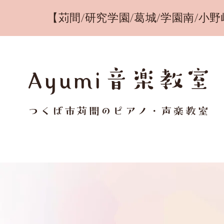
【苅間/研究学園/葛城/学園南/小野
​Ayumi音楽教室
​つくば市苅間のピアノ・声楽教室